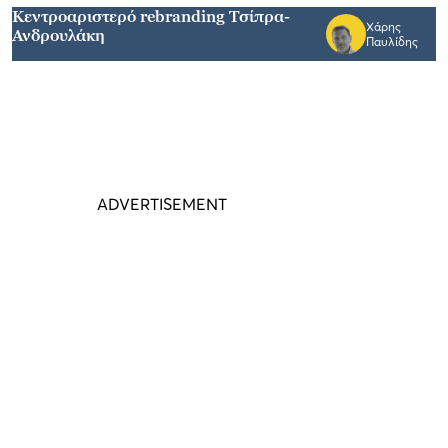
Κεντροαριστερό rebranding Τσίπρα-
Χάρης
Ανδρουλάκη
Παυλίδης