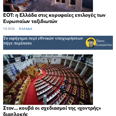
ΕΟΤ: η Ελλάδα στις κορυφαίες επιλογές των
Ευρωπαίων ταξιδιωτών
7.8.2026
ΕΛΛΑΔΑ
Το αφήγημα περί εθνικών υποχωρήσεων
Τάσος
πήγε περίπατο
Ευαγγελίου
Στον... κουβά οι σχεδιασμοί της «χοντρής»
διαπλοκής