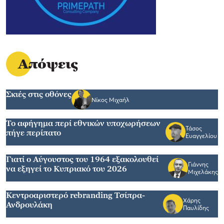
Απόψεις
Σκιές στις οθόνες
Νίκος Μιχαήλ
Το αφήγημα περί εθνικών υποχωρήσεων
Τάσος
πήγε περίπατο
Ευαγγελίου
Γιατί ο Αύγουστος του 1964 εξακολουθεί
Γιάννης
να εξηγεί το Κυπριακό του 2026
Μιχελάκης
Κεντροαριστερό rebranding Τσίπρα-
Χάρης
Ανδρουλάκη
Παυλίδης